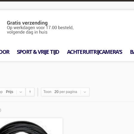
OOR
SPORT & VRIJE TIJD
ACHTERUITRIJCAMERA'S
B
op
Prijs
Toon
20
per pagina
)