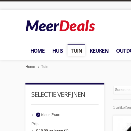
HOME
HUIS
TUIN
KEUKEN
OUTD
Home
Tuin
Sorteren 
SELECTIE VERFIJNEN
1 artikel(en
Kleur:
Zwart
Prijs
€ 10,00
en hoger
(1)