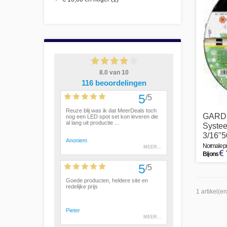
GARDE
Systee
3/16"5
Normale pri
€ 
Bij ons
1 artikel(en