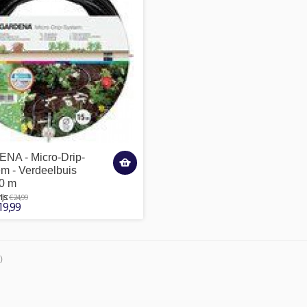
NA - Micro-Drip-
m - Verdeelbuis
0 m
€ 24,99
js:
19,99
)