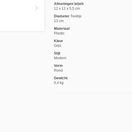
Afmetingen lxbxh
12 x 12 x 5,5 cm
Diameter
Tooltip
13 cm
Materiaal
Plastic
Kleur
Grijs
Stijl
Modern
Vorm
Rond
Gewicht
0,4 kg