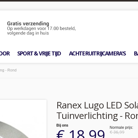
OOR
SPORT & VRIJE TIJD
ACHTERUITRIJCAMERA'S
B
ing - Rond
Ranex Lugo LED Sol
Tuinverlichting - R
Bij ons
€ 18,99
Normale prijs:
€ 36,99