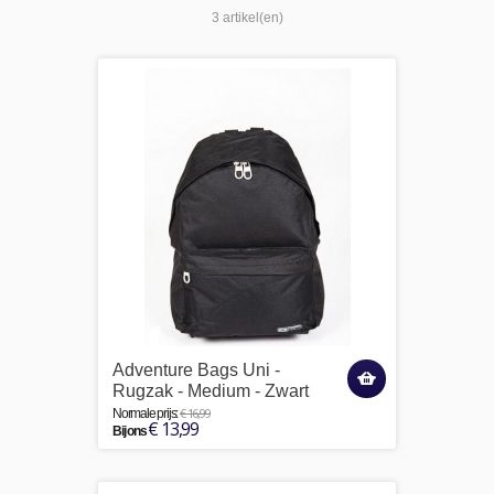
3 artikel(en)
Adventure Bags Uni -
Rugzak - Medium - Zwart
€ 16,99
Normale prijs:
€ 13,99
Bij ons