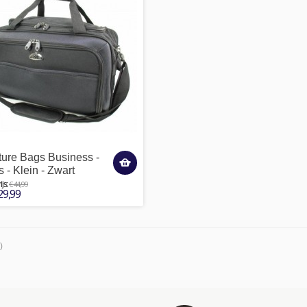
ure Bags Business -
 - Klein - Zwart
€ 44,99
js:
29,99
)