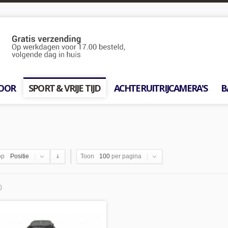
OOR
SPORT & VRIJE TIJD
ACHTERUITRIJCAMERA'S
B
op
Positie
Toon
100
per pagina
)