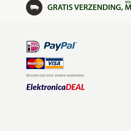
Bezoek ook onze andere webwinkel:
itter
Facebook
Email
Google