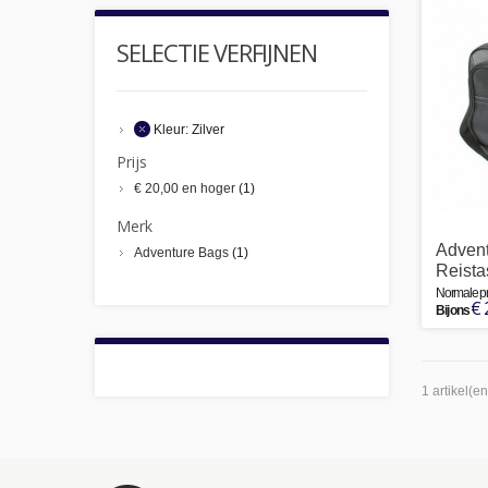
SELECTIE VERFIJNEN
Kleur:
Zilver
Prijs
€ 20,00
en hoger
(1)
Merk
Advent
Adventure Bags
(1)
Reistas
Normale pri
€ 
Bij ons
1 artikel(en