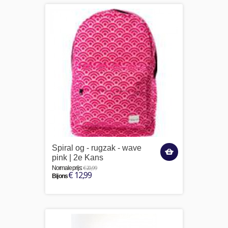
Spiral og - rugzak - wave
pink | 2e Kans
€ 20,99
Normale prijs:
€ 12,99
Bij ons