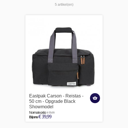
5 artikel(en)
Eastpak Carson - Reistas -
50 cm - Opgrade Black
Showmodel
€ 79,99
Normale prijs:
€ 39,99
Bij ons