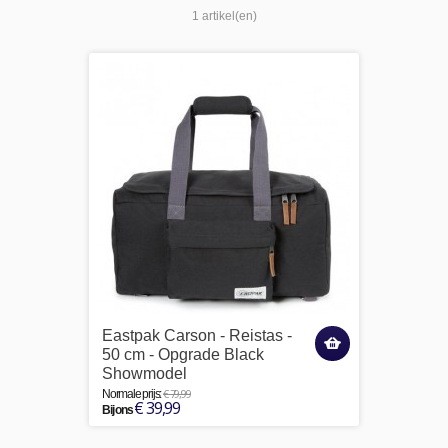
1 artikel(en)
Eastpak Carson - Reistas -
50 cm - Opgrade Black
Showmodel
€ 79,99
Normale prijs:
€ 39,99
Bij ons