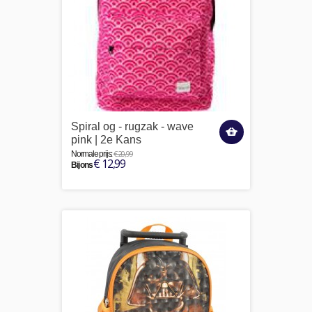
Spiral og - rugzak - wave
pink | 2e Kans
€ 20,99
Normale prijs:
€ 12,99
Bij ons