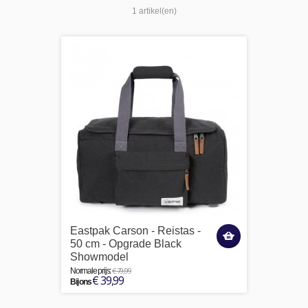
1 artikel(en)
Eastpak Carson - Reistas -
50 cm - Opgrade Black
Showmodel
€ 79,99
Normale prijs:
€ 39,99
Bij ons