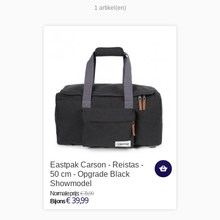
1 artikel(en)
Eastpak Carson - Reistas -
50 cm - Opgrade Black
Showmodel
€ 79,99
Normale prijs:
€ 39,99
Bij ons