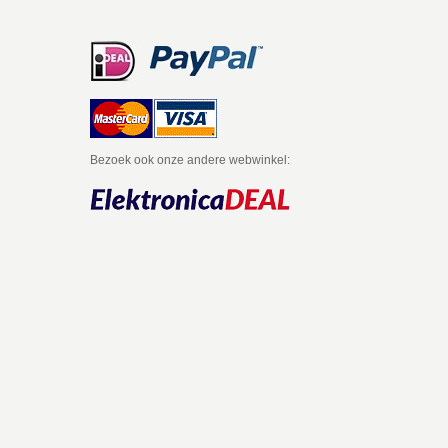
Bezoek ook onze andere webwinkel:
itter
Facebook
Email
Google