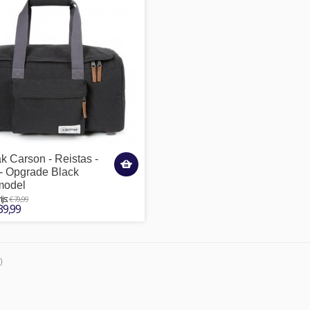
k Carson - Reistas -
- Opgrade Black
odel
€ 79,99
js:
39,99
)