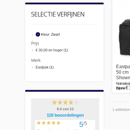
SELECTIE VERFIJNEN
Kleur:
Zwart
Prijs
€ 30,00
en hoger
(1)
Merk
Eastpa
Eastpak
(1)
50 cm 
Showm
Normale pri
€ 
Bij ons
1 artikel(en