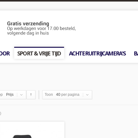
OOR
SPORT & VRIJE TIJD
ACHTERUITRIJCAMERA'S
B
op
Prijs
Toon
40
per pagina
)