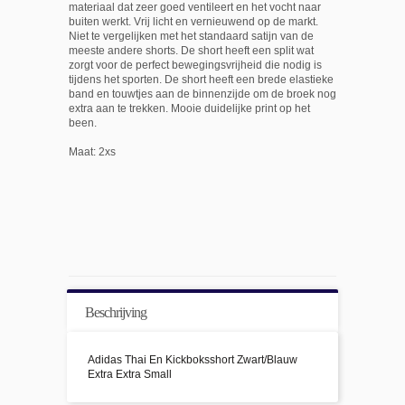
materiaal dat zeer goed ventileert en het vocht naar
buiten werkt. Vrij licht en vernieuwend op de markt.
Niet te vergelijken met het standaard satijn van de
meeste andere shorts. De short heeft een split wat
zorgt voor de perfect bewegingsvrijheid die nodig is
tijdens het sporten. De short heeft een brede elastieke
band en touwtjes aan de binnenzijde om de broek nog
extra aan te trekken. Mooie duidelijke print op het
been.
Maat: 2xs
Beschrijving
Adidas Thai En Kickboksshort Zwart/Blauw
Extra Extra Small