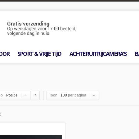
OOR
SPORT & VRIJE TIJD
ACHTERUITRIJCAMERA'S
B
op
Positie
Toon
100
per pagina
)