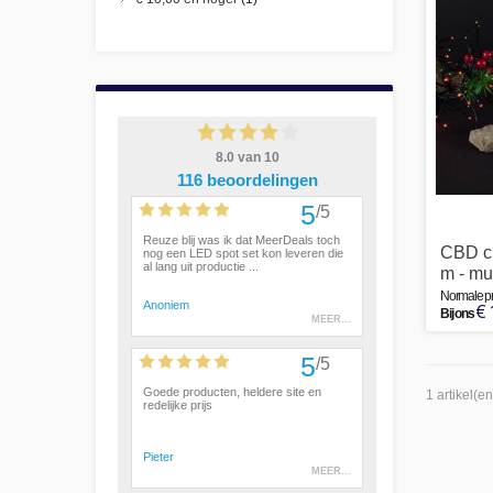
CBD clu
m - mu
Normale pri
€ 
Bij ons
1 artikel(en