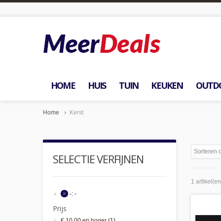
HOME
HUIS
TUIN
KEUKEN
OUTD
Home
Kerst
Sorteren 
SELECTIE VERFIJNEN
1 artikel(en
-:
-
Prijs
€ 10,00
en hoger
(1)