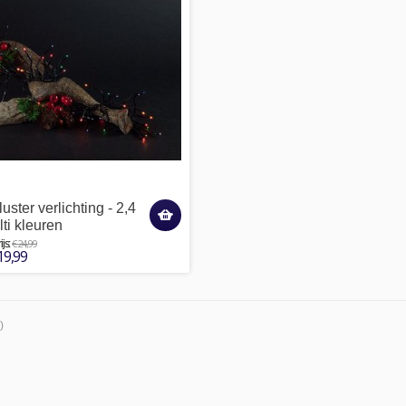
ster verlichting - 2,4
lti kleuren
€ 24,99
js:
19,99
)