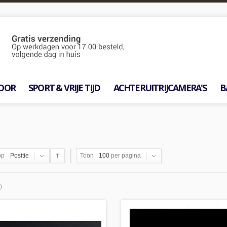
OOR
SPORT & VRIJE TIJD
ACHTERUITRIJCAMERA'S
B
op
Positie
Toon
100
per pagina
)