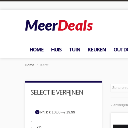
HOME
HUIS
TUIN
KEUKEN
OUTD
Home
Kerst
Sorteren 
SELECTIE VERFIJNEN
2 artikel(en
Prijs:
€ 10,00 - € 19,99
-
-
(1)