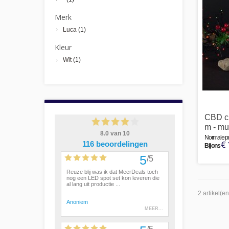
Merk
Luca
(1)
Kleur
Wit
(1)
CBD clu
m - mu
Normale pri
€ 
Bij ons
2 artikel(en