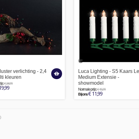
ster verlichting - 2,4
Luca Lighting - S5 Kaars L
lti kleuren
Medium Extensie -
showmodel
€ 24,99
js:
19,99
€ 15,99
Normale prijs:
€ 11,99
Bij ons
)