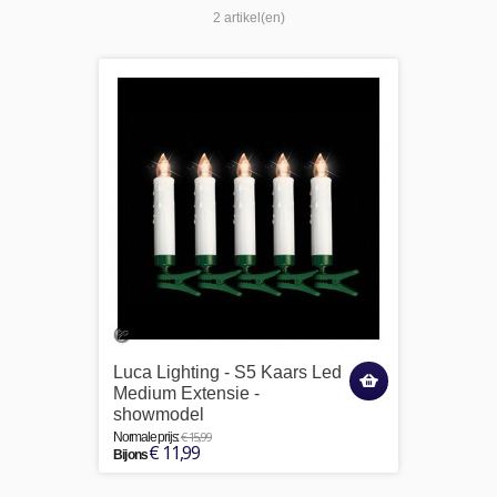
2 artikel(en)
Luca Lighting - S5 Kaars Led
Medium Extensie -
showmodel
€ 15,99
Normale prijs:
€ 11,99
Bij ons