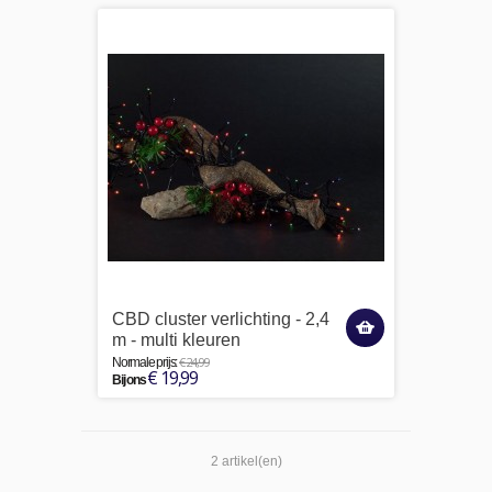
CBD cluster verlichting - 2,4
m - multi kleuren
€ 24,99
Normale prijs:
€ 19,99
Bij ons
2 artikel(en)