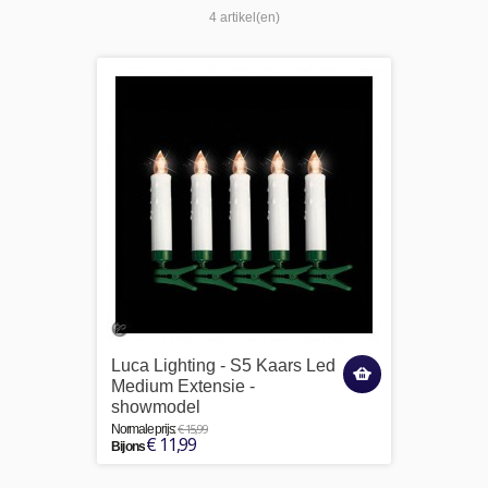
4 artikel(en)
Luca Lighting - S5 Kaars Led
Medium Extensie -
showmodel
€ 15,99
Normale prijs:
€ 11,99
Bij ons