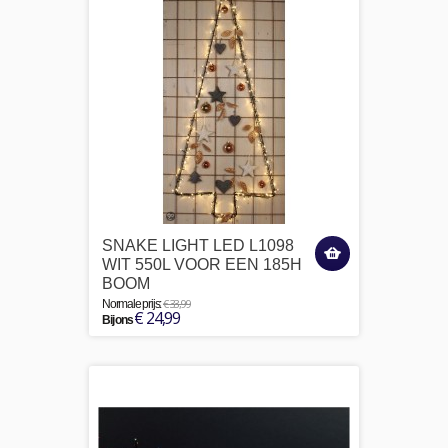
SNAKE LIGHT LED L1098
WIT 550L VOOR EEN 185H
BOOM
€ 33,99
Normale prijs:
€ 24,99
Bij ons