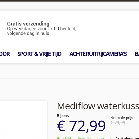
OOR
SPORT & VRIJE TIJD
ACHTERUITRIJCAMERA'S
B
Mediflow waterkuss
Bij ons
€ 72,99
Normale prijs:
€ 79,99
Beschikbaarheid: 1 op voorraad
Artikelnumm