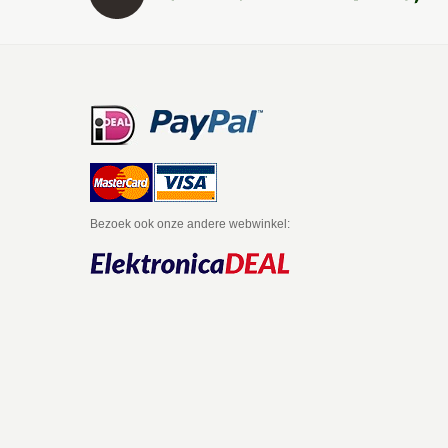
Bezoek ook onze andere webwinkel:
itter
Facebook
Email
Google