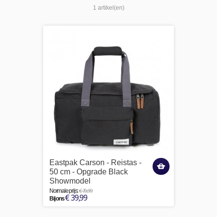
1 artikel(en)
Eastpak Carson - Reistas -
50 cm - Opgrade Black
Showmodel
€ 79,99
Normale prijs:
€ 39,99
Bij ons