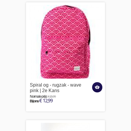
Spiral og - rugzak - wave
pink | 2e Kans
€ 20,99
Normale prijs:
€ 12,99
Bij ons