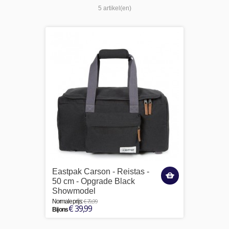
5 artikel(en)
Eastpak Carson - Reistas -
50 cm - Opgrade Black
Showmodel
€ 79,99
Normale prijs:
€ 39,99
Bij ons