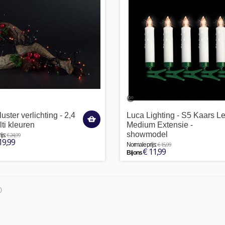
ster verlichting - 2,4
Luca Lighting - S5 Kaars L
lti kleuren
Medium Extensie -
showmodel
€ 24,99
js:
19,99
€ 15,99
Normale prijs:
€ 11,99
Bij ons
)