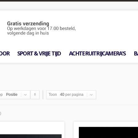
OOR
SPORT & VRIJE TIJD
ACHTERUITRIJCAMERA'S
B
op
Positie
Toon
40
per pagina
)