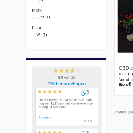
Merk
Luca
(1)
Kleur
Wit
(1)
CBD clu
m - mu
Normale pri
€ 
Bij ons
2 artikel(en