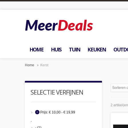
HOME
HUIS
TUIN
KEUKEN
OUTD
Home
Kerst
Sorteren 
SELECTIE VERFIJNEN
2 artikel(en
Prijs:
€ 10,00 - € 19,99
-
-
(1)