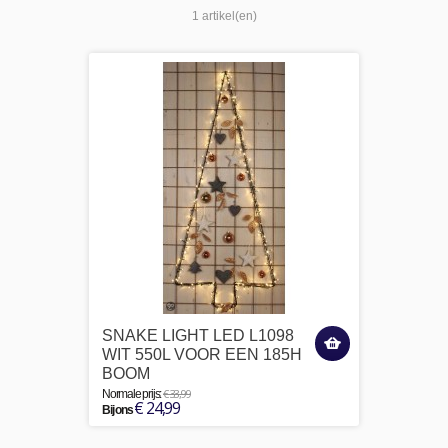
1 artikel(en)
SNAKE LIGHT LED L1098
WIT 550L VOOR EEN 185H
BOOM
€ 33,99
Normale prijs:
€ 24,99
Bij ons