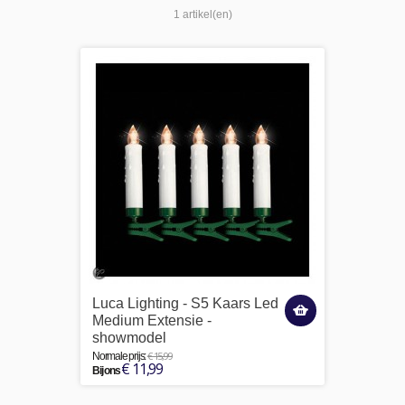
1 artikel(en)
Luca Lighting - S5 Kaars Led
Medium Extensie -
showmodel
€ 15,99
Normale prijs:
€ 11,99
Bij ons