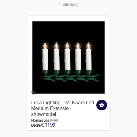
1 artikel(en)
Luca Lighting - S5 Kaars Led
Medium Extensie -
showmodel
€ 15,99
Normale prijs:
€ 11,99
Bij ons