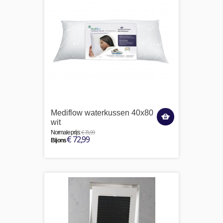
Mediflow waterkussen 40x80
wit
€ 79,99
Normale prijs:
€ 72,99
Bij ons