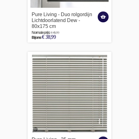
Pure Living - Duo rolgordijn
Lichtdoorlatend Dew -
80x175 cm
€ 45,99
Normale prijs:
€ 38,99
Bij ons