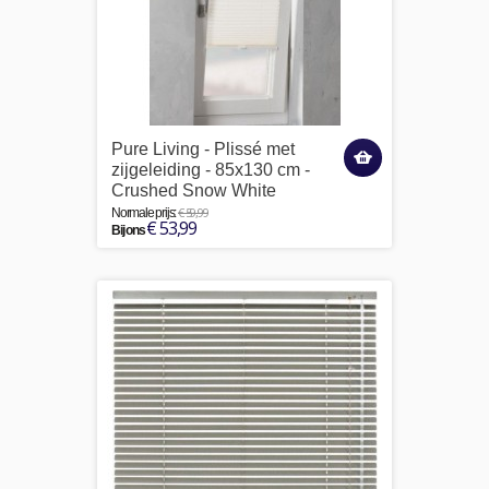
Pure Living - Plissé met
zijgeleiding - 85x130 cm -
Crushed Snow White
€ 59,99
Normale prijs:
€ 53,99
Bij ons