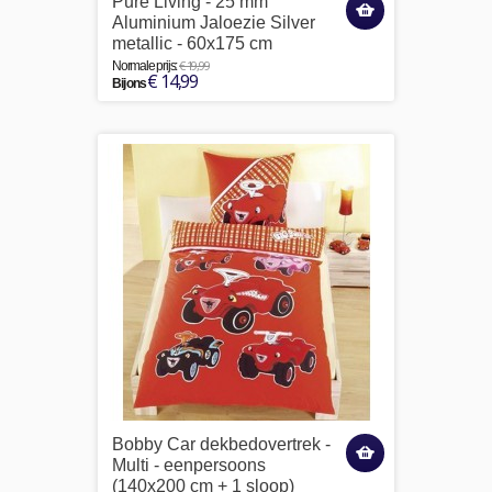
Pure Living - 25 mm
Aluminium Jaloezie Silver
metallic - 60x175 cm
€ 19,99
Normale prijs:
€ 14,99
Bij ons
Bobby Car dekbedovertrek -
Multi - eenpersoons
(140x200 cm + 1 sloop)