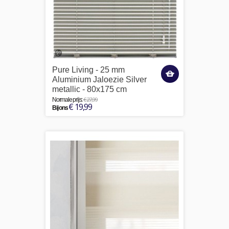
Pure Living - 25 mm
Aluminium Jaloezie Silver
metallic - 80x175 cm
€ 27,99
Normale prijs:
€ 19,99
Bij ons