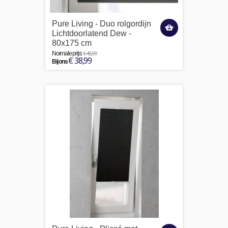
Pure Living - Duo rolgordijn
Lichtdoorlatend Dew -
80x175 cm
€ 45,99
Normale prijs:
€ 38,99
Bij ons