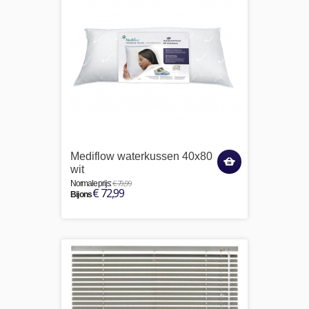
Mediflow waterkussen 40x80
wit
€ 79,99
Normale prijs:
€ 72,99
Bij ons